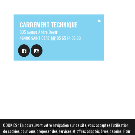
CARREMENT TECHNIQUE
335 avenue André Boyer
46400 SAINT CERE
Tél:
05 65 14 06 33
COOKIES : En poursuivant votre navigation sur ce site, vous acceptez l'utilisation
Mentions légales
Confidentialité
de cookies pour vous proposer des services et offres adaptés à vos besoins.
Pour
Tous droits réservés © 2026 |
CARREMENT TECHNIQUE