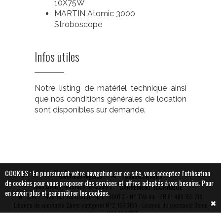
10X75W
MARTIN Atomic 3000
Stroboscope
Infos utiles
Notre listing de matériel technique ainsi
que nos conditions générales de location
sont disponibles sur demande.
COOKIES : En poursuivant votre navigation sur ce site, vous acceptez l'utilisation
Mentions légales
Confidentialité
de cookies pour vous proposer des services et offres adaptés à vos besoins.
Pour
Tous droits réservés © 2026 |
CARREMENT TECHNIQUE
en savoir plus et paramétrer les cookies.
N° SIRET : 489 153 718 00031 - APE : 9001 Z - N° TVA Int. : FR 61 489 153 718
Vous souhaitez plus
Licence de spectacle 2ème catégorie N°2-1048153 - Licence de spectacle 3ème
catégorie N°3-1048152