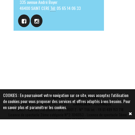
335 avenue André Boyer
46400 SAINT CERE
Tél:
05 65 14 06 33
COOKIES : En poursuivant votre navigation sur ce site, vous acceptez l'utilisation
Mentions légales
Confidentialité
de cookies pour vous proposer des services et offres adaptés à vos besoins.
Pour
Tous droits réservés © 2026 |
CARREMENT TECHNIQUE
en savoir plus et paramétrer les cookies.
N° SIRET : 489 153 718 00031 - APE : 9001 Z - N° TVA Int. : FR 61 489 153 718
Vous souhaitez plus
Licence de spectacle 2ème catégorie N°2-1048153 - Licence de spectacle 3ème
catégorie N°3-1048152
d'informations sur CARREMENT