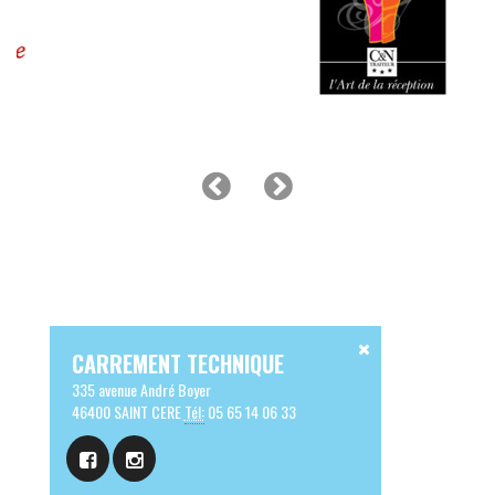
CARREMENT TECHNIQUE
335 avenue André Boyer
46400 SAINT CERE
Tél:
05 65 14 06 33