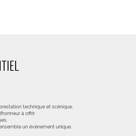
TIEL
prestation technique et scénique.
honneur à offrir
ues.
er ensemble un évènement unique.