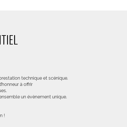
TIEL
prestation technique et scénique.
honneur à offrir
ues.
er ensemble un évènement unique.
n !