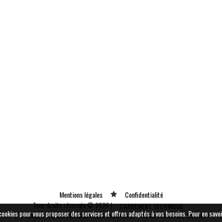
Mentions légales
Confidentialité
Tous droits réservés © 2026 |
CARREMENT TECHNIQUE
e cookies pour vous proposer des services et offres adaptés à vos besoins.
Pour en savoi
N° SIRET : 489 153 718 00031 - APE : 9001 Z - N° TVA Int. : FR 61 489 153 718