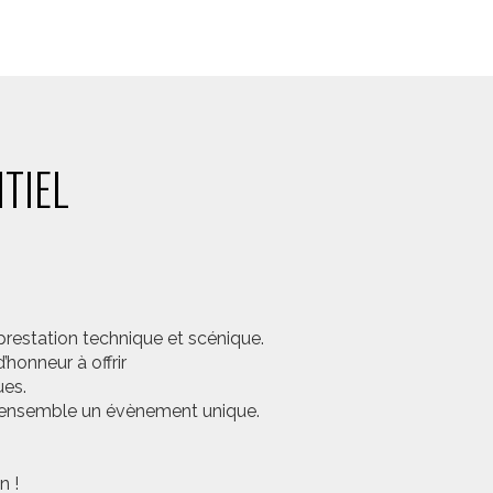
TIEL
prestation technique et scénique.
honneur à offrir
ues.
er ensemble un évènement unique.
n !