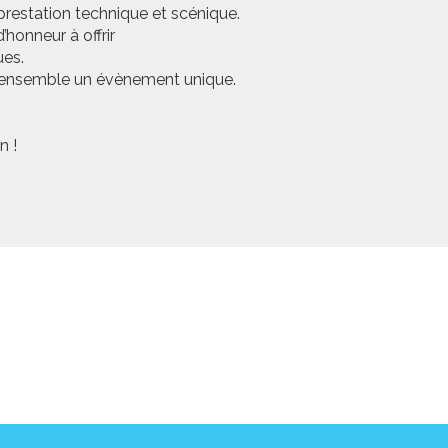
prestation technique et scénique.
honneur à offrir
ues.
er ensemble un évènement unique.
n !