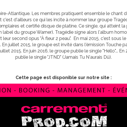
ire-Atlantique. Les membres pratiquent ensemble le chant de
et c'est d'ailleurs ce qui les incite à nommer leur groupe Trag
laires et certifié disque de platine. Ce single, qui atteint l
n label du groupe Warner). Tragédie signe alors l'album homo
t leur second opus "À fleur 2 peau". En mai 2015, c'est sous 
. En juillet 2015, le groupe est invité dans l'émission Touche 
illet 2015. En juin 2016, le groupe publie le single "Hello"... En 
publie le single "JTND" (Jamais Tu N'aurais Dû).
Cette page est disponible sur notre site :