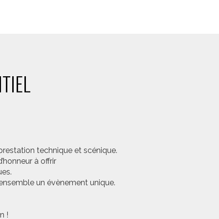
TIEL
prestation technique et scénique.
honneur à offrir
ues.
er ensemble un évènement unique.
n !