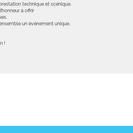
prestation technique et scénique.
honneur à offrir
ues.
er ensemble un évènement unique.
n !