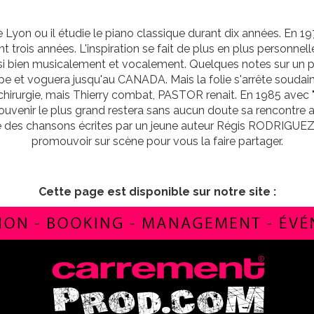
de Lyon ou il étudie le piano classique durant dix années. En
nt trois années. L'inspiration se fait de plus en plus personne
ise si bien musicalement et vocalement. Quelques notes sur un 
pe et voguera jusqu'au CANADA. Mais la folie s'arrête soudai
x, la chirurgie, mais Thierry combat, PASTOR renait. En 1985 
ouvenir le plus grand restera sans aucun doute sa rencontre a
es chansons écrites par un jeune auteur Régis RODRIGUEZ. Le 
promouvoir sur scène pour vous la faire partager.
Cette page est disponible sur notre site :