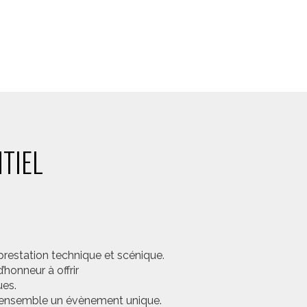
TIEL
prestation technique et scénique.
honneur à offrir
ues.
er ensemble un évènement unique.