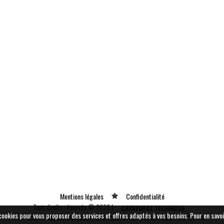
Mentions légales
Confidentialité
Tous droits réservés © 2026 |
CARREMENT TECHNIQUE
e cookies pour vous proposer des services et offres adaptés à vos besoins.
Pour en savoi
N° SIRET : 489 153 718 00031 - APE : 9001 Z - N° TVA Int. : FR 61 489 153 718