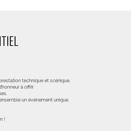
TIEL
prestation technique et scénique.
honneur à offrir
ues.
er ensemble un évènement unique.
n !