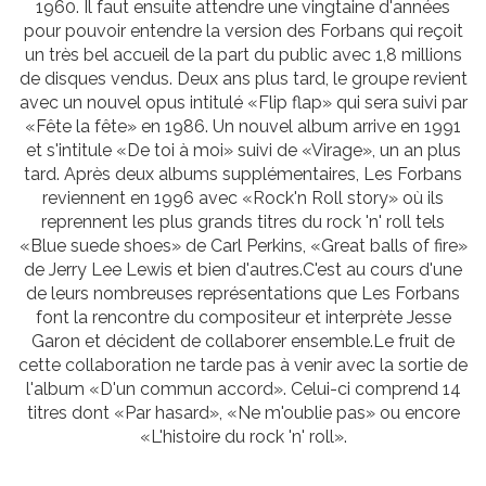
1960. Il faut ensuite attendre une vingtaine d'années
pour pouvoir entendre la version des Forbans qui reçoit
un très bel accueil de la part du public avec 1,8 millions
de disques vendus. Deux ans plus tard, le groupe revient
avec un nouvel opus intitulé «Flip flap» qui sera suivi par
«Fête la fête» en 1986. Un nouvel album arrive en 1991
et s'intitule «De toi à moi» suivi de «Virage», un an plus
tard. Après deux albums supplémentaires, Les Forbans
reviennent en 1996 avec «Rock'n Roll story» où ils
reprennent les plus grands titres du rock 'n' roll tels
«Blue suede shoes» de Carl Perkins, «Great balls of fire»
de Jerry Lee Lewis et bien d'autres.C'est au cours d'une
de leurs nombreuses représentations que Les Forbans
font la rencontre du compositeur et interprète Jesse
Garon et décident de collaborer ensemble.Le fruit de
cette collaboration ne tarde pas à venir avec la sortie de
l'album «D'un commun accord». Celui-ci comprend 14
titres dont «Par hasard», «Ne m'oublie pas» ou encore
«L'histoire du rock 'n' roll».