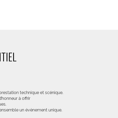
TIEL
prestation technique et scénique.
honneur à offrir
ues.
er ensemble un évènement unique.