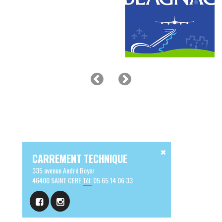
CARREMENT TECHNIQUE
335 avenue André Boyer
46400 SAINT CERE
Tél:
05 65 14 06 33