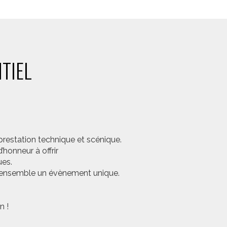
TIEL
prestation technique et scénique.
honneur à offrir
ues.
er ensemble un évènement unique.
n !