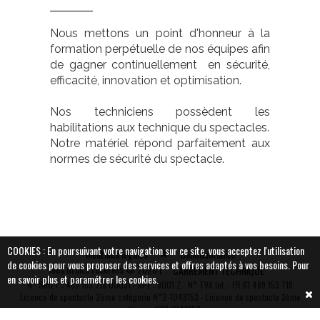
Nous mettons un point d'honneur à la
formation perpétuelle de nos équipes afin
de gagner continuellement en sécurité,
efficacité, innovation et optimisation.
Nos techniciens possèdent les
habilitations aux technique du spectacles.
Notre matériel répond parfaitement aux
normes de sécurité du spectacle.
COOKIES : En poursuivant votre navigation sur ce site, vous acceptez l'utilisation
Mentions légales
Confidentialité
de cookies pour vous proposer des services et offres adaptés à vos besoins.
Pour
Tous droits réservés © 2026 |
CARREMENT TECHNIQUE
en savoir plus et paramétrer les cookies.
N° SIRET : 489 153 718 00031 - APE : 9001 Z - N° TVA Int. : FR 61 489 153 718
Vous souhaitez plus
Licence de spectacle 2ème catégorie N°2-1048153 - Licence de spectacle 3ème
catégorie N°3-1048152