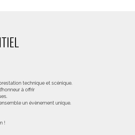
TIEL
prestation technique et scénique.
honneur à offrir
ues.
er ensemble un évènement unique.
n !