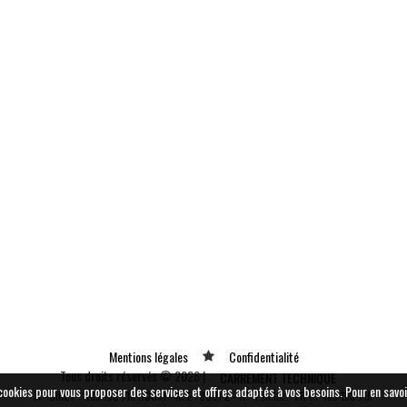
Mentions légales
Confidentialité
Tous droits réservés © 2026 |
CARREMENT TECHNIQUE
e cookies pour vous proposer des services et offres adaptés à vos besoins.
Pour en savoi
N° SIRET : 489 153 718 00031 - APE : 9001 Z - N° TVA Int. : FR 61 489 153 718