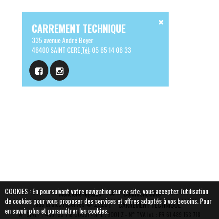
CARREMENT TECHNIQUE
335 avenue André Boyer
46400 SAINT CERE
Tél:
05 65 14 06 33
COOKIES : En poursuivant votre navigation sur ce site, vous acceptez l'utilisation
Mentions légales
Confidentialité
de cookies pour vous proposer des services et offres adaptés à vos besoins.
Pour
Tous droits réservés © 2026 |
CARREMENT TECHNIQUE
en savoir plus et paramétrer les cookies.
N° SIRET : 489 153 718 00031 - APE : 9001 Z - N° TVA Int. : FR 61 489 153 718