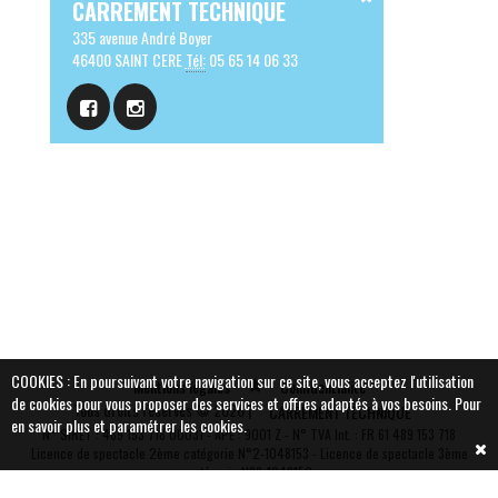
CARREMENT TECHNIQUE
335 avenue André Boyer
46400 SAINT CERE
Tél:
05 65 14 06 33
COOKIES : En poursuivant votre navigation sur ce site, vous acceptez l'utilisation
Mentions légales
Confidentialité
de cookies pour vous proposer des services et offres adaptés à vos besoins.
Pour
Tous droits réservés © 2026 |
CARREMENT TECHNIQUE
en savoir plus et paramétrer les cookies.
N° SIRET : 489 153 718 00031 - APE : 9001 Z - N° TVA Int. : FR 61 489 153 718
Vous souhaitez plus
Licence de spectacle 2ème catégorie N°2-1048153 - Licence de spectacle 3ème
catégorie N°3-1048152