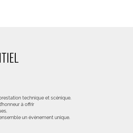
TIEL
prestation technique et scénique.
honneur à offrir
ues.
er ensemble un évènement unique.