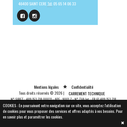
46400 SAINT CERE
Tél:
05 65 14 06 33
Mentions légales
Confidentialité
Tous droits réservés © 2026 |
CARREMENT TECHNIQUE
N° SIRET : 489 153 718 00031 - APE : 9001 Z - N° TVA Int. : FR 61 489 153 718
Vous souhaitez plus
Licence de spectacle 2ème catégorie N°2-1048153 - Licence de spectacle 3ème
COOKIES : En poursuivant votre navigation sur ce site, vous acceptez l'utilisation
catégorie N°3-1048152
de cookies pour vous proposer des services et offres adaptés à vos besoins.
Pour
d'informations sur CARREMENT
en savoir plus et paramétrer les cookies.