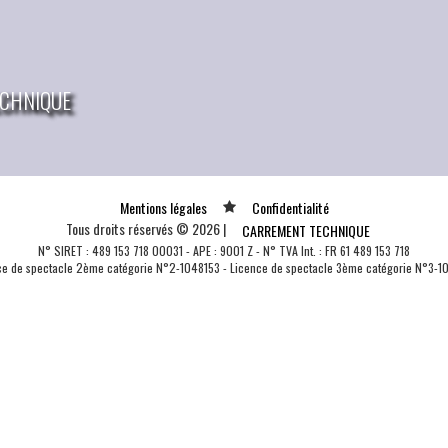
TECHNIQUE
Mentions légales
Confidentialité
Tous droits réservés © 2026 |
CARREMENT TECHNIQUE
N° SIRET : 489 153 718 00031 - APE : 9001 Z - N° TVA Int. : FR 61 489 153 718
 plus d'informations sur CARR
ce de spectacle 2ème catégorie N°2-1048153 - Licence de spectacle 3ème catégorie N°3-1
location canon neige 42
t
location canon neige 42 42 Loire Saint-Etienne
C
Montbrison Roanne Rhone-Alpes RHONE
a