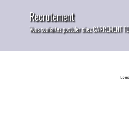
Recrutement
Vous souhaitez postuler chez CARREMENT 
Vous souhaitez
Licen
le concert de sangria gratuite en live