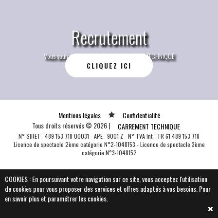
Recrutement
Vous souhaitez postuler chez CARREMENT TECHNIQUE
CLIQUEZ ICI
Mentions légales
Confidentialité
Tous droits réservés © 2026 |
CARREMENT TECHNIQUE
N° SIRET : 489 153 718 00031 - APE : 9001 Z - N° TVA Int. : FR 61 489 153 718
Vous souhaitez plus
Licence de spectacle 2ème catégorie N°2-1048153 - Licence de spectacle 3ème
catégorie N°3-1048152
d'informations sur CARREMENT
COOKIES : En poursuivant votre navigation sur ce site, vous acceptez l'utilisation
TECHNIQUE
de cookies pour vous proposer des services et offres adaptés à vos besoins.
Pour
en savoir plus et paramétrer les cookies.