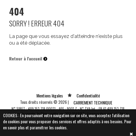
404
SORRY ! ERREUR 404
La page que vous essayez d'atteindre n'existe plus
ou a été déplacée.
Retour à l'accueil
Mentions légales
Confidentialité
Tous droits réservés © 2026 |
CARREMENT TECHNIQUE
N° SIRET : 489 153 718 00031 - APE : 9001 Z - N° TVA Int. : FR 61 489 153 718
Vous souhaitez plus
Licence de spectacle 2ème catégorie N°2-1048153 - Licence de spectacle 3ème
COOKIES : En poursuivant votre navigation sur ce site, vous acceptez l'utilisation
catégorie N°3-1048152
de cookies pour vous proposer des services et offres adaptés à vos besoins.
Pour
d'informations sur CARREMENT
en savoir plus et paramétrer les cookies.