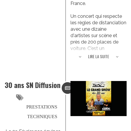
France.
Un concert qui respecte
les règles de distanciation
avec une dizaine
d'artistes sur scène et
près de 200 places de
voiture. C'est un
événement unique et une
LIRE LA SUITE
première en France
Plus d'info
30 ans SN Diffusion
PRESTATIONS
TECHNIQUES